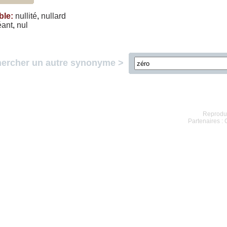
ble
:
nullité
,
nullard
éant
,
nul
ercher un autre synonyme >
Reproduc
Partenaires :