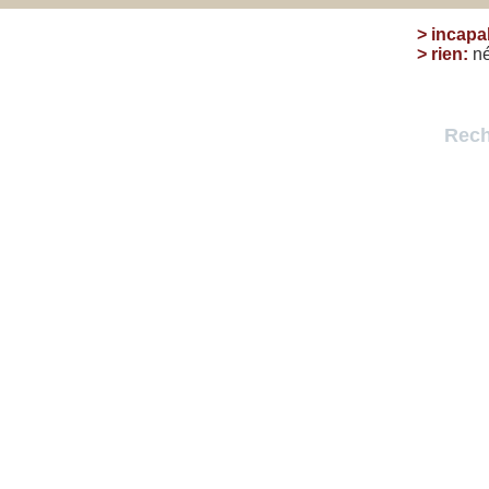
>
incapa
>
rien
:
n
Rech