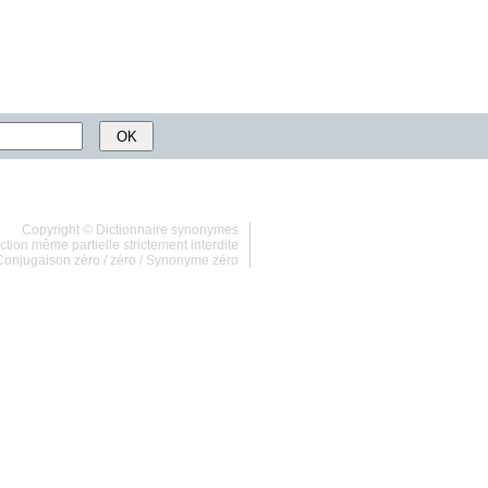
Copyright ©
Dictionnaire synonymes
tion même partielle strictement interdite
Conjugaison zéro
/
zéro
/
Synonyme zéro