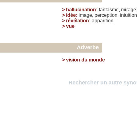
>
hallucination
:
fantasme
,
mirage
>
idée
:
image
,
perception
,
intuition
>
révélation
:
apparition
>
vue
Adverbe
>
vision du monde
Rechercher un autre syn