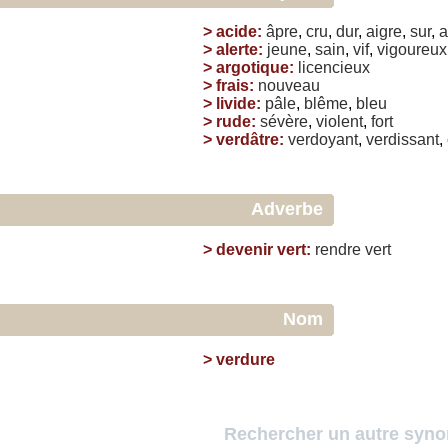
>
acide
:
âpre
,
cru
,
dur
,
aigre
,
sur
,
a
>
alerte
:
jeune
,
sain
,
vif
,
vigoureux
>
argotique
:
licencieux
>
frais
:
nouveau
>
livide
:
pâle
,
blême
,
bleu
>
rude
:
sévère
,
violent
,
fort
>
verdâtre
:
verdoyant
,
verdissant
,
Adverbe
>
devenir vert
:
rendre
vert
Nom
>
verdure
Rechercher un autre syn