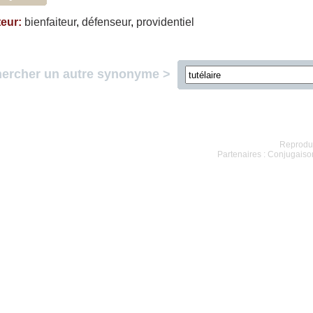
teur
:
bienfaiteur
,
défenseur
,
providentiel
ercher un autre synonyme >
Reproduc
Partenaires :
Conjugaison