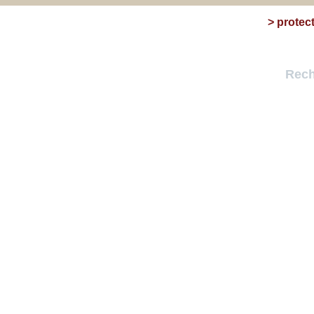
>
protec
Rech