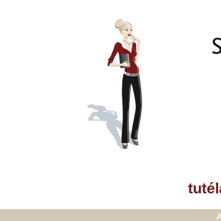
tutél
A