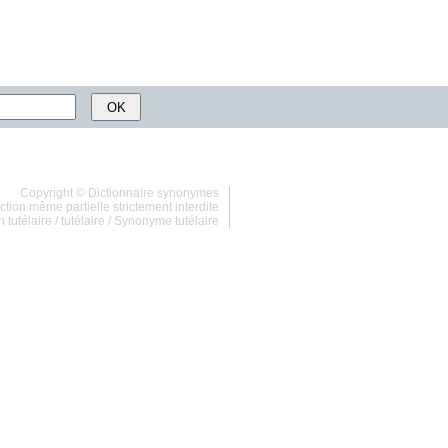
Copyright ©
Dictionnaire synonymes
tion même partielle strictement interdite
 tutélaire
/
tutélaire
/
Synonyme tutélaire