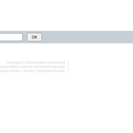
Copyright ©
Dictionnaire synonymes
tion même partielle strictement interdite
aison trouée
/
trouée
/
Synonyme trouée