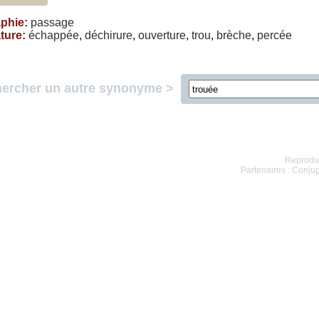
phie
:
passage
ature
:
échappée
,
déchirure
,
ouverture
,
trou
,
brèche
,
percée
ercher un autre synonyme >
Reproduc
Partenaires :
Conjug