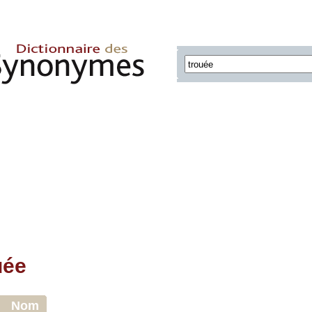
uée
Nom