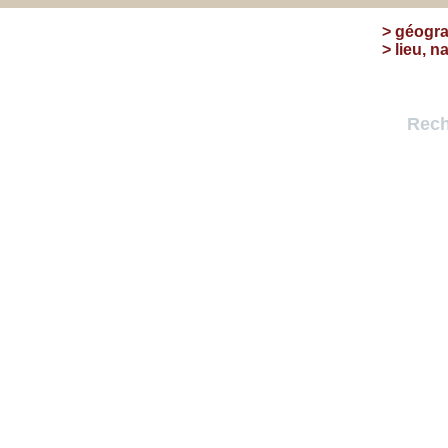
>
géogra
>
lieu, n
Rech