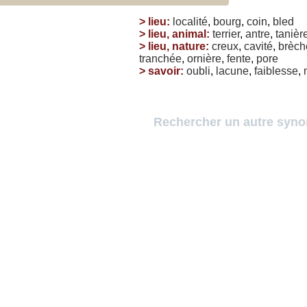
>
lieu
:
localité
,
bourg
,
coin
,
bled
>
lieu, animal
:
terrier
,
antre
,
tanièr
>
lieu, nature
:
creux
,
cavité
,
brèch
tranchée
,
ornière
,
fente
,
pore
>
savoir
:
oubli
,
lacune
,
faiblesse
,
Rechercher un autre syn