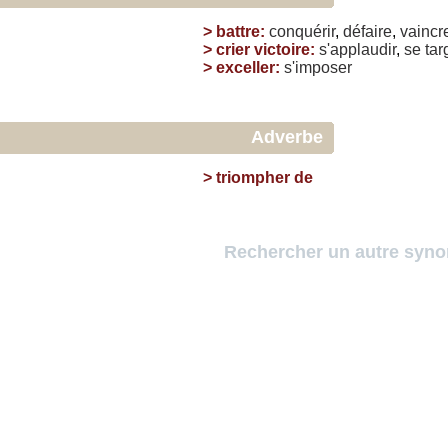
>
battre
:
conquérir
,
défaire
,
vaincr
>
crier victoire
:
s'applaudir
,
se
tar
>
exceller
:
s'imposer
Adverbe
>
triompher de
Rechercher un autre syn