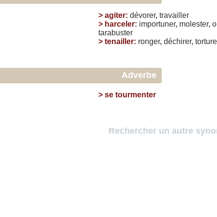
>
agiter
:
dévorer
,
travailler
>
harceler
:
importuner
,
molester
,
o
tarabuster
>
tenailler
:
ronger
,
déchirer
,
torture
Adverbe
>
se tourmenter
Rechercher un autre syn