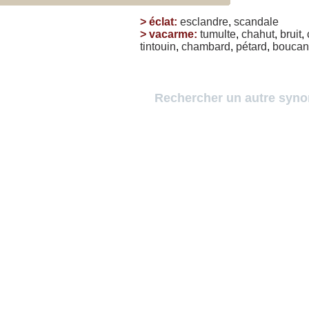
>
éclat
:
esclandre
,
scandale
>
vacarme
:
tumulte
,
chahut
,
bruit
,
tintouin
,
chambard
,
pétard
,
boucan
Rechercher un autre syn