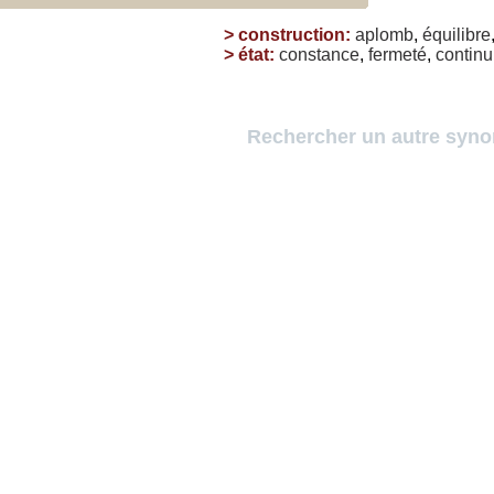
>
construction
:
aplomb
,
équilibre
>
état
:
constance
,
fermeté
,
continu
Rechercher un autre syn