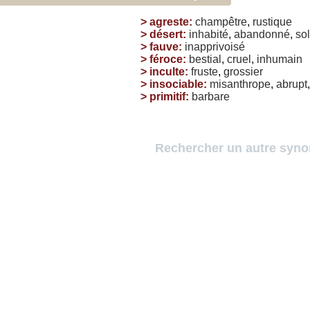
>
agreste
:
champêtre
,
rustique
>
désert
:
inhabité
,
abandonné
,
sol
>
fauve
:
inapprivoisé
>
féroce
:
bestial
,
cruel
,
inhumain
>
inculte
:
fruste
,
grossier
>
insociable
:
misanthrope
,
abrupt
>
primitif
:
barbare
Rechercher un autre syn