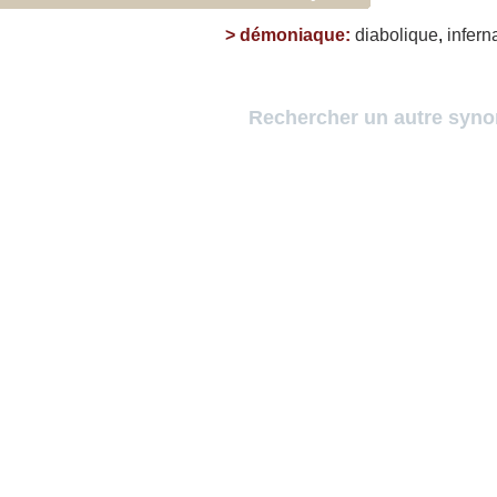
>
démoniaque
:
diabolique
,
infern
Rechercher un autre syn