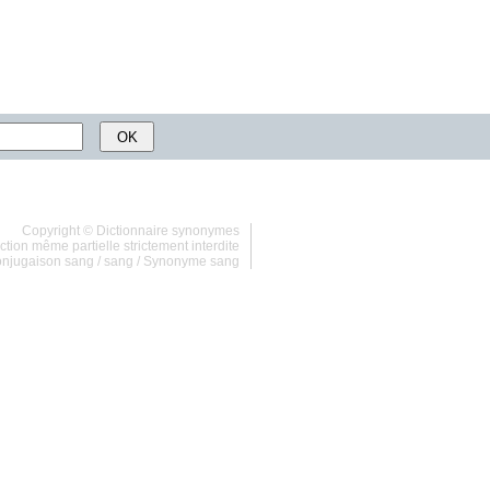
Copyright ©
Dictionnaire synonymes
tion même partielle strictement interdite
njugaison sang
/
sang
/
Synonyme sang