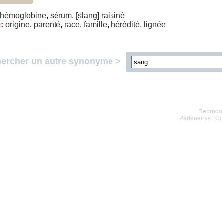
hémoglobine
,
sérum
,
[slang]
raisiné
é
:
origine
,
parenté
,
race
,
famille
,
hérédité
,
lignée
ercher un autre synonyme >
Reproduc
Partenaires :
Co