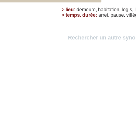
>
lieu
:
demeure
,
habitation
,
logis
,
>
temps, durée
:
arrêt
,
pause
,
vill
Rechercher un autre syn