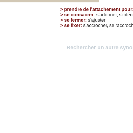
>
prendre de l'attachement pour
>
se consacrer
:
s'adonner
,
s'intér
>
se fermer
:
s'ajuster
>
se fixer
:
s'accrocher
,
se
raccroc
Rechercher un autre syn