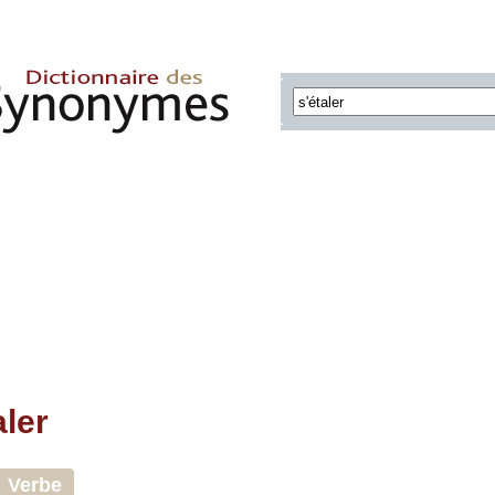
aler
Verbe