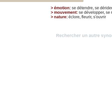
>
émotion
:
se
détendre
,
se
déride
>
mouvement
:
se
développer
,
se
>
nature
:
éclore
,
fleurir
,
s'ouvrir
Rechercher un autre syn