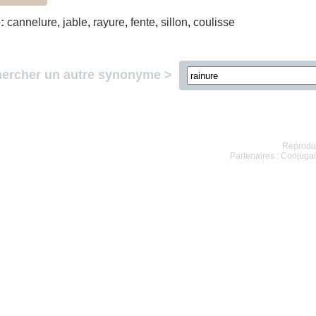
e
:
cannelure
,
jable
,
rayure
,
fente
,
sillon
,
coulisse
ercher un autre synonyme >
Reproduc
Partenaires :
Conjugai