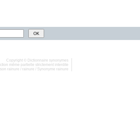
Copyright ©
Dictionnaire synonymes
tion même partielle strictement interdite
son rainure
/
rainure
/
Synonyme rainure