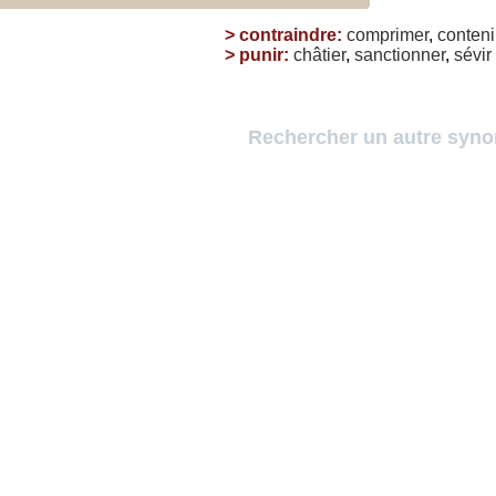
>
contraindre
:
comprimer
,
conteni
>
punir
:
châtier
,
sanctionner
,
sévir
Rechercher un autre syn