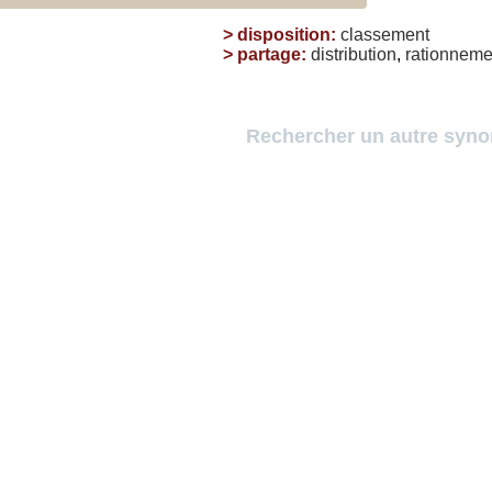
>
disposition
:
classement
>
partage
:
distribution
,
rationneme
Rechercher un autre syn