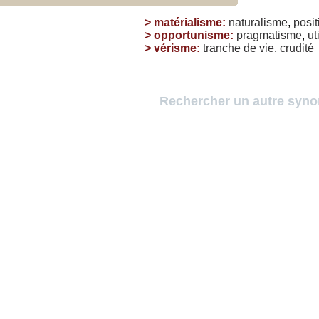
>
matérialisme
:
naturalisme
,
posi
>
opportunisme
:
pragmatisme
,
ut
>
vérisme
:
tranche
de
vie
,
crudité
Rechercher un autre syn