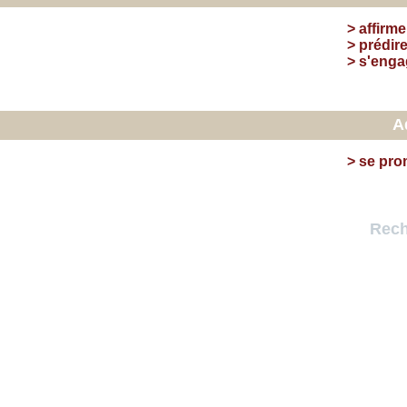
>
affirme
>
prédir
>
s'enga
A
>
se pro
Rech