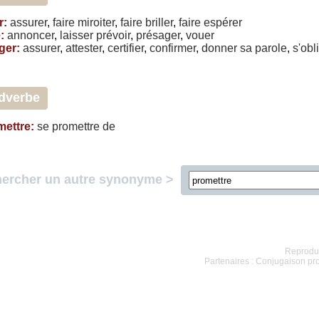
r
:
assurer
,
faire
miroiter
,
faire
briller
,
faire
espérer
e
:
annoncer
,
laisser
prévoir
,
présager
,
vouer
ger
:
assurer
,
attester
,
certifier
,
confirmer
,
donner
sa
parole
,
s'obl
dverbe
mettre
:
se
promettre
de
ercher un autre synonyme >
Reproduc
Partenaires :
Conjugaison pr