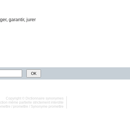
iger
,
garantir
,
jurer
Copyright ©
Dictionnaire synonymes
tion même partielle strictement interdite
omettre
/
promettre
/
Synonyme promettre