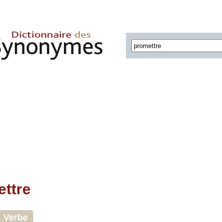
ttre
Verbe