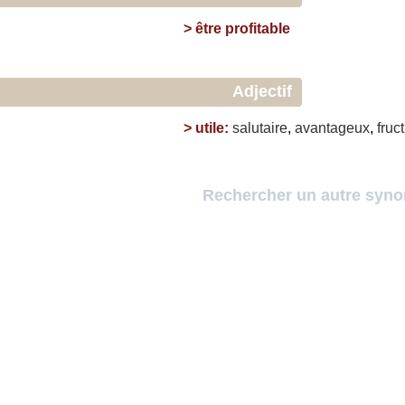
>
être profitable
Adjectif
>
utile
:
salutaire
,
avantageux
,
fruc
Rechercher un autre syn