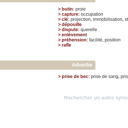
>
butin
:
proie
>
capture
:
occupation
>
clé
:
projection
,
immobilisation
,
s
>
dépouille
>
dispute
:
querelle
>
enlèvement
>
préhension
:
facilité
,
position
>
rafle
Adverbe
>
prise de bec
:
prise
de
sang
,
pri
Rechercher un autre syn