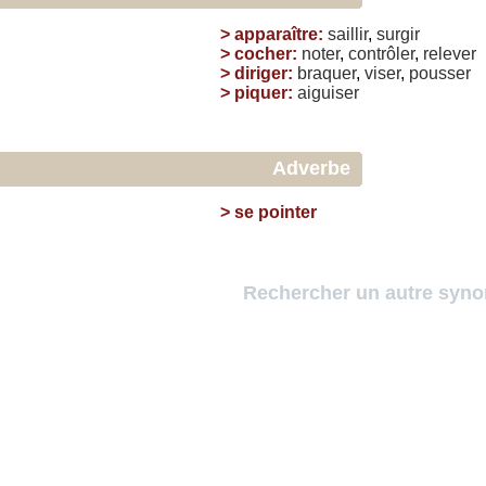
>
apparaître
:
saillir
,
surgir
>
cocher
:
noter
,
contrôler
,
relever
>
diriger
:
braquer
,
viser
,
pousser
>
piquer
:
aiguiser
Adverbe
>
se pointer
Rechercher un autre syn