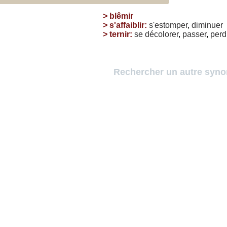
>
blêmir
>
s'affaiblir
:
s'estomper
,
diminuer
>
ternir
:
se
décolorer
,
passer
,
perd
Rechercher un autre syn