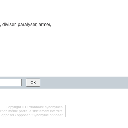
,
diviser
,
paralyser
,
armer
,
Copyright ©
Dictionnaire synonymes
tion même partielle strictement interdite
n opposer
/
opposer
/
Synonyme opposer