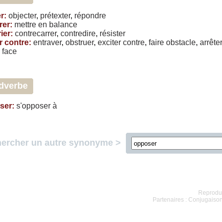
er
:
objecter
,
prétexter
,
répondre
rer
:
mettre
en
balance
ier
:
contrecarrer
,
contredire
,
résister
r contre
:
entraver
,
obstruer
,
exciter
contre
,
faire
obstacle
,
arrêter
face
dverbe
ser
:
s'opposer
à
ercher un autre synonyme >
Reproduc
Partenaires :
Conjugaiso