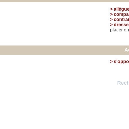
>
allégu
>
compa
>
contrar
>
dresse
placer
en
A
>
s'oppo
Rech