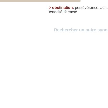
>
obstination
:
persévérance
,
ach
ténacité
,
fermeté
Rechercher un autre syn