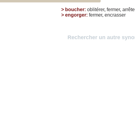
>
boucher
:
oblitérer
,
fermer
,
arrête
>
engorger
:
fermer
,
encrasser
Rechercher un autre syn