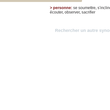
>
personne
:
se
soumettre
,
s'inclin
écouter
,
observer
,
sacrifier
Rechercher un autre syn