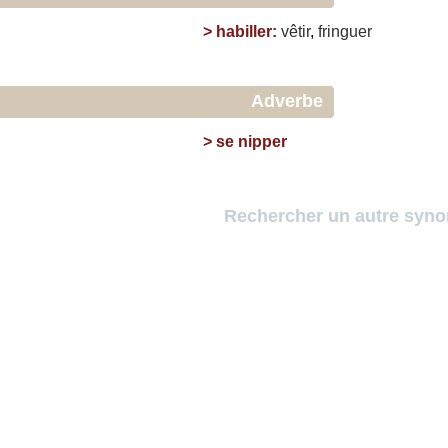
>
habiller
:
vêtir
,
fringuer
Adverbe
>
se nipper
Rechercher un autre syn