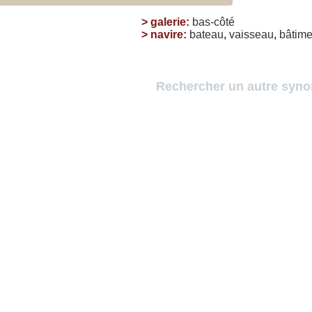
>
galerie
:
bas-côté
>
navire
:
bateau
,
vaisseau
,
bâtime
Rechercher un autre syn