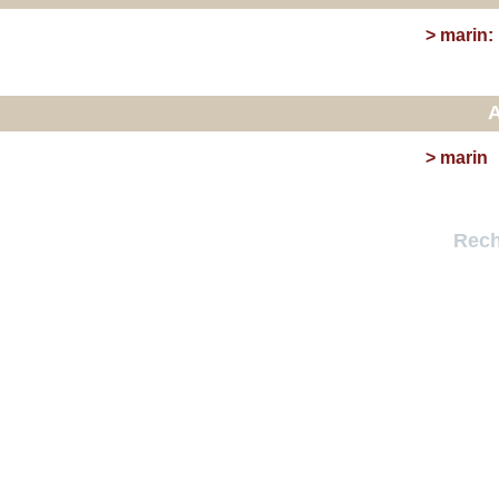
>
marin
:
A
>
marin
Rech