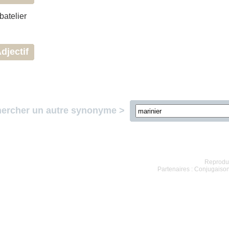
batelier
djectif
ercher un autre synonyme >
Reproduc
Partenaires :
Conjugaison