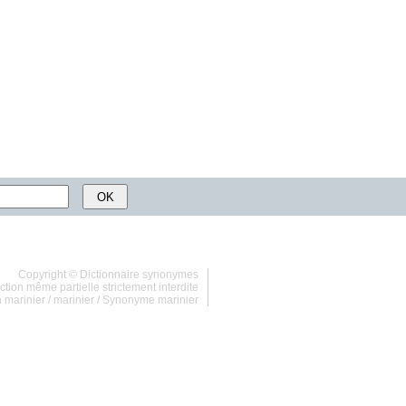
Copyright ©
Dictionnaire synonymes
tion même partielle strictement interdite
 marinier
/
marinier
/
Synonyme marinier