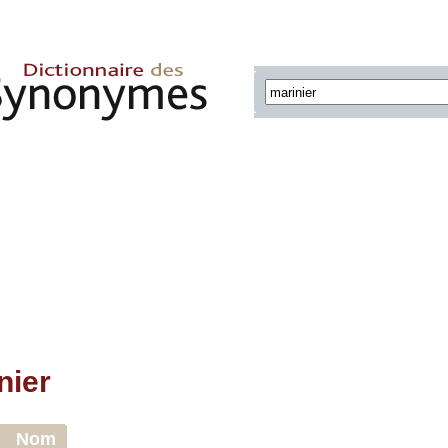
nier
Nom