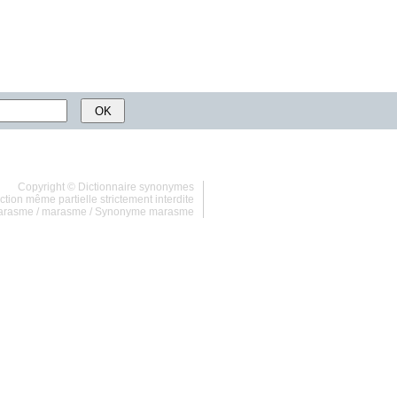
Copyright ©
Dictionnaire synonymes
tion même partielle strictement interdite
arasme
/
marasme
/
Synonyme marasme