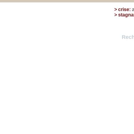
>
crise
:
>
stagna
Rech