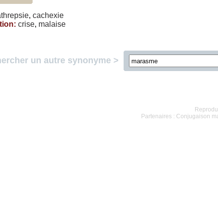
athrepsie
,
cachexie
tion
:
crise
,
malaise
ercher un autre synonyme >
Reproduc
Partenaires :
Conjugaison m