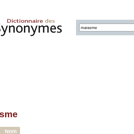
asme
Nom