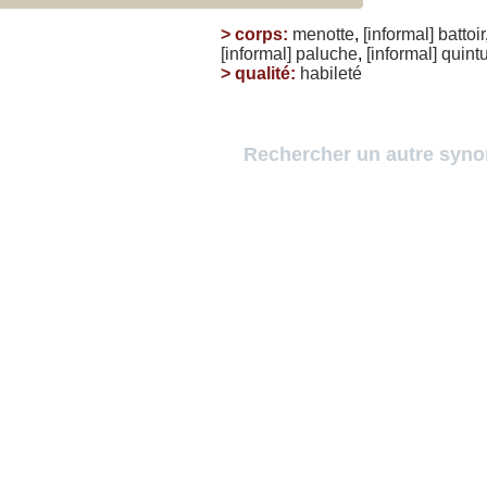
>
corps
:
menotte
,
[informal]
battoir
[informal]
paluche
,
[informal]
quint
>
qualité
:
habileté
Rechercher un autre syn