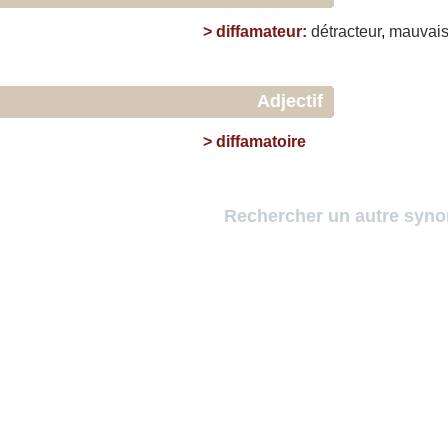
>
diffamateur
:
détracteur
,
mauvai
Adjectif
>
diffamatoire
Rechercher un autre syn