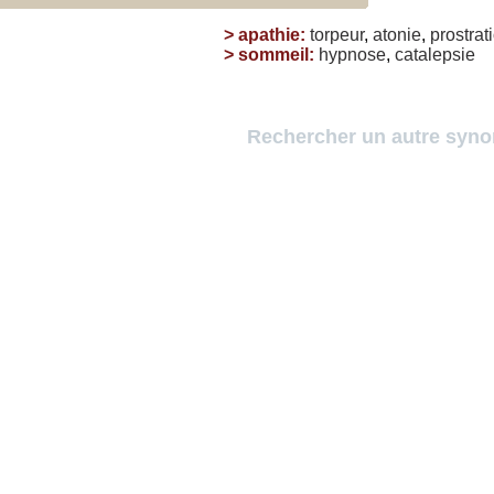
>
apathie
:
torpeur
,
atonie
,
prostrat
>
sommeil
:
hypnose
,
catalepsie
Rechercher un autre syn