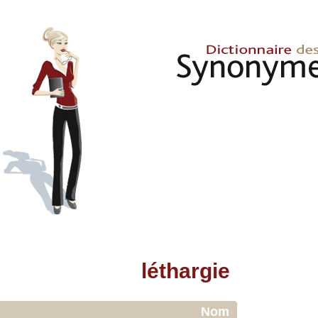
léthargie
Nom