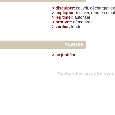
>
disculper
:
couvrir
,
décharger
,
dé
>
expliquer
:
motiver
,
rendre
comp
>
légitimer
:
autoriser
>
prouver
:
démontrer
>
vérifier
:
fonder
Adverbe
>
se justifier
Rechercher un autre syn