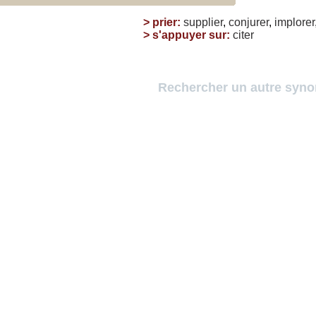
>
prier
:
supplier
,
conjurer
,
implorer
>
s'appuyer sur
:
citer
Rechercher un autre syn