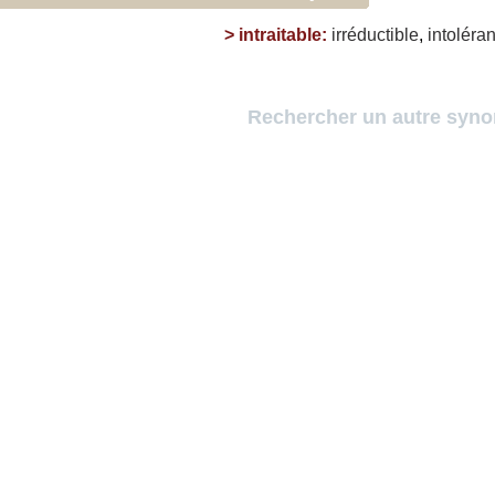
>
intraitable
:
irréductible
,
intoléran
Rechercher un autre syn