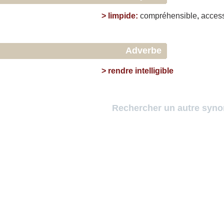
>
limpide
:
compréhensible
,
access
Adverbe
>
rendre intelligible
Rechercher un autre syn