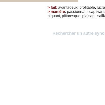
>
fait
:
avantageux
,
profitable
,
lucra
>
manière
:
passionnant
,
captivant
piquant
,
pittoresque
,
plaisant
,
saill
Rechercher un autre syn