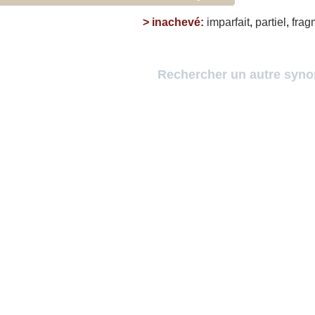
>
inachevé
:
imparfait
,
partiel
,
frag
Rechercher un autre syn