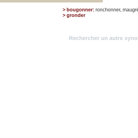
>
bougonner
:
ronchonner
,
maugr
>
gronder
Rechercher un autre syn