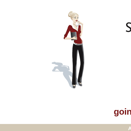
goin
A