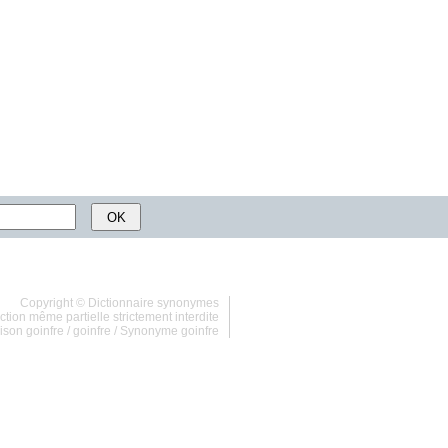
Copyright ©
Dictionnaire synonymes
tion même partielle strictement interdite
son goinfre
/
goinfre
/
Synonyme goinfre