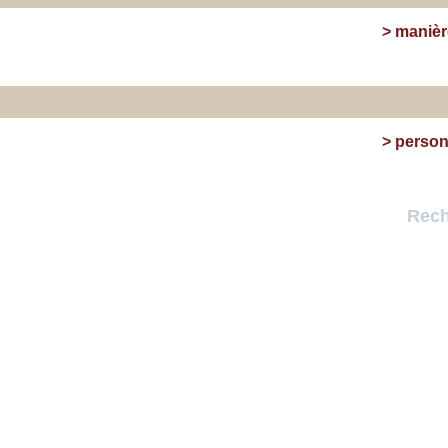
>
manièr
>
perso
Rech