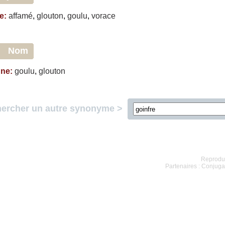
e
:
affamé
,
glouton
,
goulu
,
vorace
Nom
nne
:
goulu
,
glouton
ercher un autre synonyme >
Reproduc
Partenaires :
Conjugai