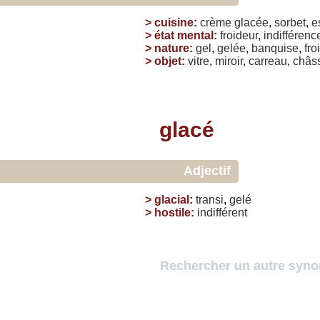
>
cuisine
:
crème
glacée
,
sorbet
,
e
>
état mental
:
froideur
,
indifférenc
>
nature
:
gel
,
gelée
,
banquise
,
fro
>
objet
:
vitre
,
miroir
,
carreau
,
châs
glacé
Adjectif
>
glacial
:
transi
,
gelé
>
hostile
:
indifférent
Rechercher un autre syn