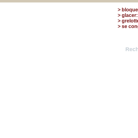
>
bloque
>
glacer
>
grelott
>
se con
Rech