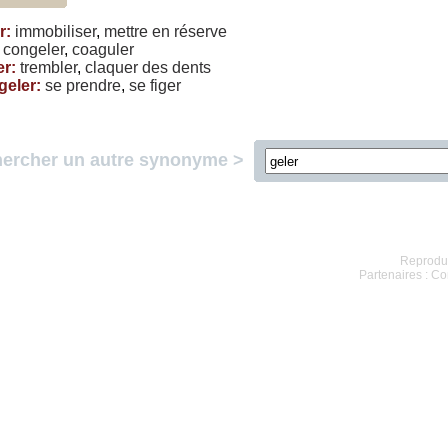
r
:
immobiliser
,
mettre
en
réserve
:
congeler
,
coaguler
er
:
trembler
,
claquer
des
dents
geler
:
se
prendre
,
se
figer
ercher un autre synonyme >
Reproduc
Partenaires :
Co