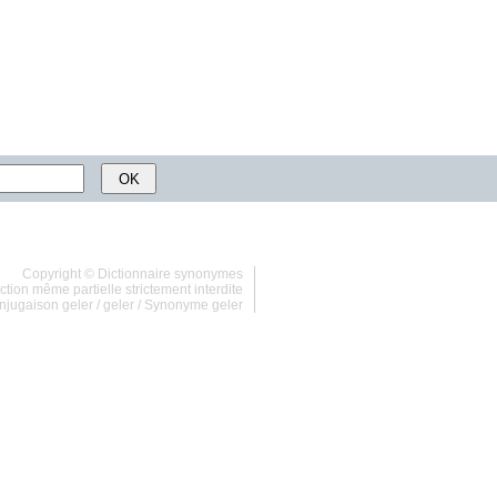
Copyright ©
Dictionnaire synonymes
tion même partielle strictement interdite
njugaison geler
/
geler
/
Synonyme geler