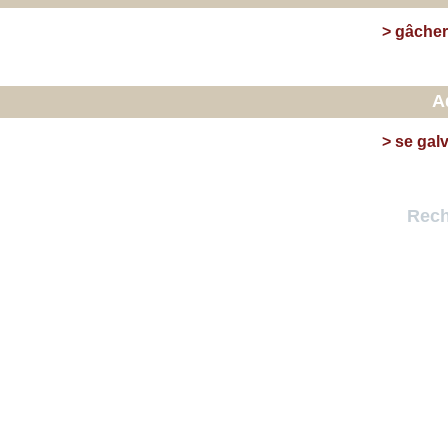
>
gâcher
A
>
se gal
Rech