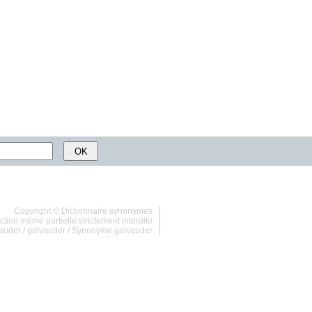
Copyright ©
Dictionnaire synonymes
tion même partielle strictement interdite
auder
/
galvauder
/
Synonyme galvauder