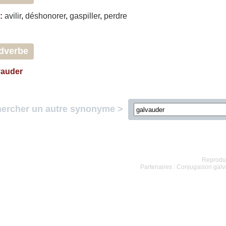
:
avilir
,
déshonorer
,
gaspiller
,
perdre
dverbe
vauder
ercher un autre synonyme >
Reproduc
Partenaires :
Conjugaison galv