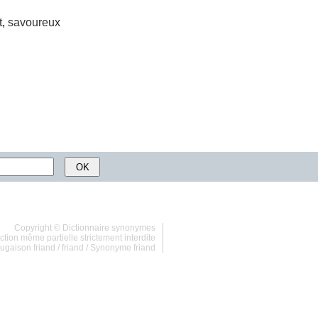
t
,
savoureux
Copyright ©
Dictionnaire synonymes
tion même partielle strictement interdite
ugaison friand
/
friand
/
Synonyme friand