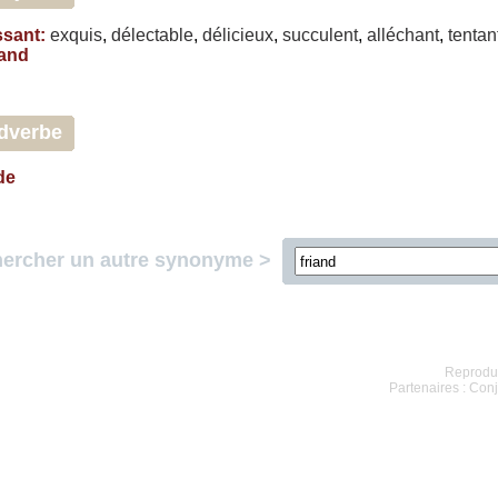
ssant
:
exquis
,
délectable
,
délicieux
,
succulent
,
alléchant
,
tentan
and
dverbe
de
ercher un autre synonyme >
Reproduc
Partenaires :
Conj