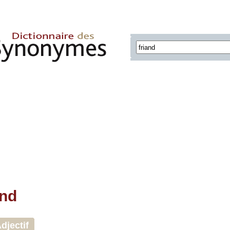
and
djectif