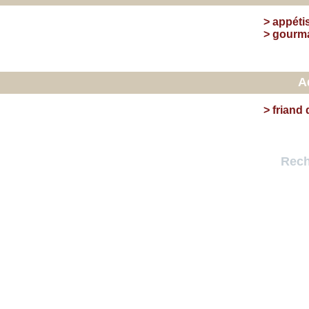
>
appéti
>
gourm
A
>
friand 
Rech