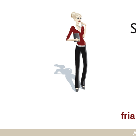
fri
A