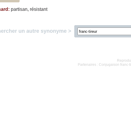
sard
:
partisan
,
résistant
ercher un autre synonyme >
Reproduc
Partenaires :
Conjugaison franc-ti