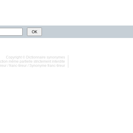
Copyright ©
Dictionnaire synonymes
tion même partielle strictement interdite
reur
/
franc-tireur
/
Synonyme franc-tireur